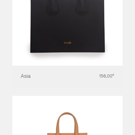
Asia
156,00
€