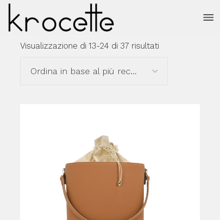
Salta
e
vai
al
contenuto
Ordina
Visualizzazione di 13-24 di 37 risultati
in
base
al
Ordina in base al più recente
più
recente