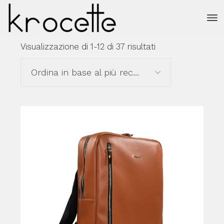
Salta
e
vai
al
contenuto
Ordina
Visualizzazione di 1-12 di 37 risultati
in
base
al
Ordina in base al più recente
più
recente