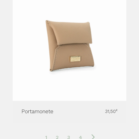
Portamonete
31,50
€
1
2
3
4