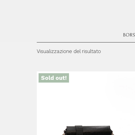
Salta
e
vai
al
contenuto
BORS
Visualizzazione del risultato
Sold out!